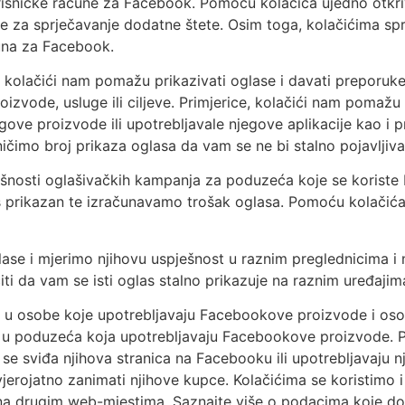
risničke račune za Facebook. Pomoću kolačića ujedno otkri
 za sprječavanje dodatne štete. Osim toga, kolačićima s
čuna za Facebook.
je: kolačići nam pomažu prikazivati oglase i davati prepor
roizvode, usluge ili ciljeve. Primjerice, kolačići nam pomaž
ve proizvode ili upotrebljavale njegove aplikacije kao i pr
ičimo broj prikaza oglasa da vam se ne bi stalno pojavljivao
ešnosti oglašivačkih kampanja za poduzeća koje se koriste
 prikazan te izračunavamo trošak oglasa. Pomoću kolačića mj
se i mjerimo njihovu uspješnost u raznim preglednicima i n
ti da vam se isti oglas stalno prikazuje na raznim uređajima
u osobe koje upotrebljavaju Facebookove proizvode i osobe
 i u poduzeća koja upotrebljavaju Facebookove proizvode.
se sviđa njihova stranica na Facebooku ili upotrebljavaju nj
će vjerojatno zanimati njihove kupce. Kolačićima se koristi
ti na drugim web-mjestima. Saznajte više o podacima koje d