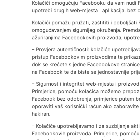
Kolačići omogućuju Facebooku da vam nudi Fa
upotrebi drugih web-mjesta i aplikacija, bez obzi
Kolačići pomažu pružati, zaštititi i poboljša
omogućavanjem sigurnijeg okruženja. Premda 
ažuriranjima Facebookovih proizvoda, upotreb
– Provjera autentičnosti: kolačiće upotrebljav
pristup Facebookovim proizvodima te prikazali
dok se krećete s jedne Facebookove stranice n
na Facebook te da biste se jednostavnije prija
– Sigurnost i integritet web-mjesta i proizvo
Primjerice, pomoću kolačića možemo prepozna
Facebook bez odobrenja, primjerice putem br
oporaviti vaš korisnički račun ako zaboravite 
hakiran.
– Kolačiće upotrebljavamo i za suzbijanje akt
Facebookovih proizvoda. Primjerice, pomoću 