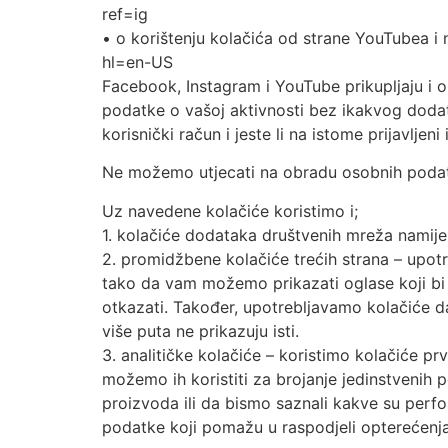
ref=ig
• o korištenju kolačića od strane YouTubea i 
hl=en-US
Facebook, Instagram i YouTube prikupljaju i o
podatke o vašoj aktivnosti bez ikakvog dodat
korisnički račun i jeste li na istome prijavljeni i
Ne možemo utjecati na obradu osobnih podat
Uz navedene kolačiće koristimo i;
1. kolačiće dodataka društvenih mreža namije
2. promidžbene kolačiće trećih strana – upotr
tako da vam možemo prikazati oglase koji bi 
otkazati. Također, upotrebljavamo kolačiće da b
više puta ne prikazuju isti.
3. analitičke kolačiće – koristimo kolačiće pr
možemo ih koristiti za brojanje jedinstvenih p
proizvoda ili da bismo saznali kakve su perfo
podatke koji pomažu u raspodjeli opterećenj