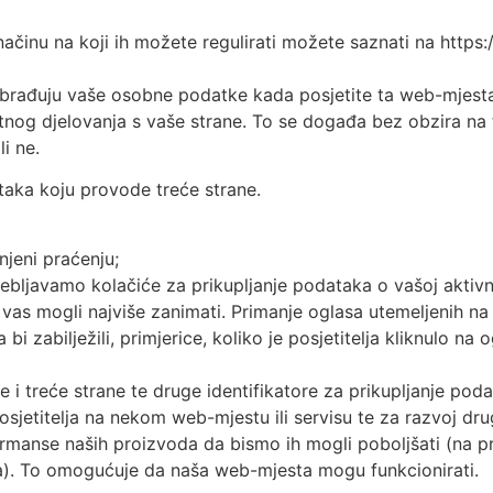
načinu na koji ih možete regulirati možete saznati na https
brađuju vaše osobne podatke kada posjetite ta web-mjesta i
nog djelovanja s vaše strane. To se događa bez obzira na 
li ne.
aka koju provode treće strane.
njeni praćenju;
ebljavamo kolačiće za prikupljanje podataka o vašoj aktivn
vas mogli najviše zanimati. Primanje oglasa utemeljenih na
i zabilježili, primjerice, koliko je posjetitelja kliknulo na 
ve i treće strane te druge identifikatore za prikupljanje po
osjetitelja na nekom web-mjestu ili servisu te za razvoj dru
rmanse naših proizvoda da bismo ih mogli poboljšati (na pri
a). To omogućuje da naša web-mjesta mogu funkcionirati.