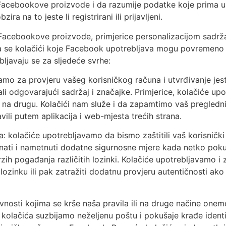
cebookove proizvode i da razumije podatke koje prima u v
ra na to jeste li registrirani ili prijavljeni.
ti Facebookove proizvode, primjerice personalizacijom sadrž
se kolačići koje Facebook upotrebljava mogu povremeno mi
ljavaju se za sljedeće svrhe:
amo za provjeru vašeg korisničkog računa i utvrđivanje jest
 odgovarajući sadržaj i značajke. Primjerice, kolačiće upot
a drugu. Kolačići nam služe i da zapamtimo vaš preglednik 
vili putem aplikacija i web-mjesta trećih strana.
da: kolačiće upotrebljavamo da bismo zaštitili vaš korisnič
ti i nametnuti dodatne sigurnosne mjere kada netko pokuš
zih pogađanja različitih lozinki. Kolačiće upotrebljavam
lozinku ili pak zatražiti dodatnu provjeru autentičnosti ako 
ivnosti kojima se krše naša pravila ili na druge načine on
kolačića suzbijamo neželjenu poštu i pokušaje krađe ide