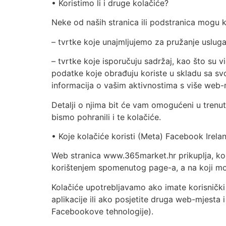
• Koristimo li i druge kolačiće?
Neke od naših stranica ili podstranica mogu kor
– tvrtke koje unajmljujemo za pružanje usluga
– tvrtke koje isporučuju sadržaj, kao što su vi
podatke koje obrađuju koriste u skladu sa svo
informacija o vašim aktivnostima s više web-mj
Detalji o njima bit će vam omogućeni u trenutk
bismo pohranili i te kolačiće.
• Koje kolačiće koristi (Meta) Facebook Irelan
Web stranica www.365market.hr prikuplja, kor
korištenjem spomenutog page-a, a na koji mo
Kolačiće upotrebljavamo ako imate korisničk
aplikacije ili ako posjetite druga web-mjesta 
Facebookove tehnologije).