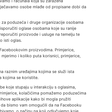
vamo i računala koja su zaražena
prječavamo osobe mlađe od propisane dobi da
uke za poduzeća i druge organizacije osobama
u isporučiti oglase osobama koje su ranije
eporučiti proizvode i usluge na temelju te
 isti oglas.
 Facebookovim proizvodima. Primjerice,
erimo i koliko puta korisnici, primjerice,
a raznim uređajima kojima se služi ista
 kojima se koristite.
 koje stupaju u interakciju s oglasima,
 Primjerice, kolačićima pomažemo poduzećima
ihove aplikacije kako bi mogla pružiti
mo i da bismo vam omogućili da na Facebooku
obivamo, o načinu na koji odlučujemo koje