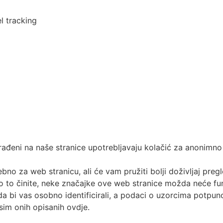
l tracking
ađeni na naše stranice upotrebljavaju kolačić za anonimno p
no za web stranicu, ali će vam pružiti bolji doživljaj preg
 ako to činite, neke značajke ove web stranice možda neće fun
 da bi vas osobno identificirali, a podaci o uzorcima potp
osim onih opisanih ovdje.