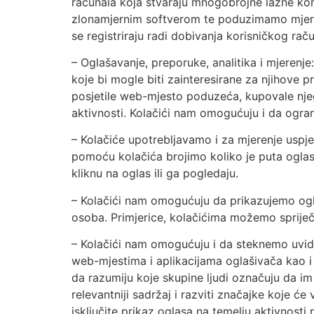
računala koja stvaraju mnogobrojne lažne ko
zlonamjernim softverom te poduzimamo mjere
se registriraju radi dobivanja korisničkog ra
– Oglašavanje, preporuke, analitika i mjeren
koje bi mogle biti zainteresirane za njihove p
posjetile web-mjesto poduzeća, kupovale njego
aktivnosti. Kolačići nam omogućuju i da ogran
– Kolačiće upotrebljavamo i za mjerenje uspj
pomoću kolačića brojimo koliko je puta oglas
kliknu na oglas ili ga pogledaju.
– Kolačići nam omogućuju da prikazujemo ogla
osoba. Primjerice, kolačićima možemo spriječi
– Kolačići nam omogućuju i da steknemo uvid 
web-mjestima i aplikacijama oglašivača kao
da razumiju koje skupine ljudi označuju da im 
relevantniji sadržaj i razviti značajke koje 
isključite prikaz oglasa na temelju aktivnos