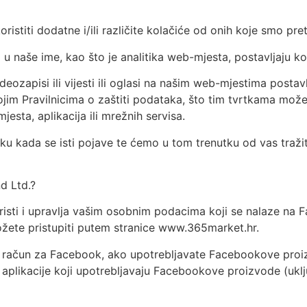
istiti dodatne i/ili različite kolačiće od onih koje smo pret
 u naše ime, kao što je analitika web-mjesta, postavljaju k
deozapisi ili vijesti ili oglasi na našim web-mjestima posta
jim Pravilnicima o zaštiti podataka, što tim tvrtkama može
esta, aplikacija ili mrežnih servisa.
u kada se isti pojave te ćemo u tom trenutku od vas tražiti p
d Ltd.?
isti i upravlja vašim osobnim podacima koji se nalaze na F
žete pristupiti putem stranice www.365market.hr.
i račun za Facebook, ako upotrebljavate Facebookove proiz
i aplikacije koji upotrebljavaju Facebookove proizvode (uklj