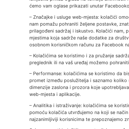
ćemo vam oglase prikazati unutar Facebookov
– Značajke i usluge web-mjesta: kolačići omo
nam pomažu pohraniti željene postavke, znati k
prilagođeni sadržaj i iskustvo. Kolačići nam
mjestima koja sadrže naše dodatke za društve
osobnom korisničkom računu za Facebook na o
– Kolačićima se koristimo i za pružanje sadrža
preglednik ili na vaš uređaj možemo pohrani
– Performanse: kolačićima se koristimo da bi
promet između poslužitelja i saznamo koliko 
dimenzije zaslona i prozora koje upotrebljava
web-mjesta i aplikacije.
– Analitika i istraživanje: kolačićima se kor
pomoću kolačića utvrđujemo na koji se način 
najzanimljiviji korisnicima te prepoznajemo z