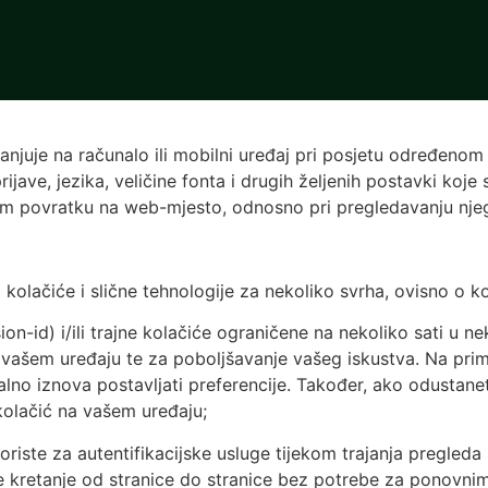
ranjuje na računalo ili mobilni uređaj pri posjetu određe
ijave, jezika, veličine fonta i drugih željenih postavki koj
om povratku na web-mjesto, odnosno pri pregledavanju njegov
lačiće i slične tehnologije za nekoliko svrha, ovisno o kon
on-id) i/ili trajne kolačiće ograničene na nekoliko sati u n
a vašem uređaju te za poboljšavanje vašeg iskustva. Na prim
no iznova postavljati preferencije. Također, ako odustanet
kolačić na vašem uređaju;
oriste za autentifikacijske usluge tijekom trajanja pregleda 
 kretanje od stranice do stranice bez potrebe za ponovnim 