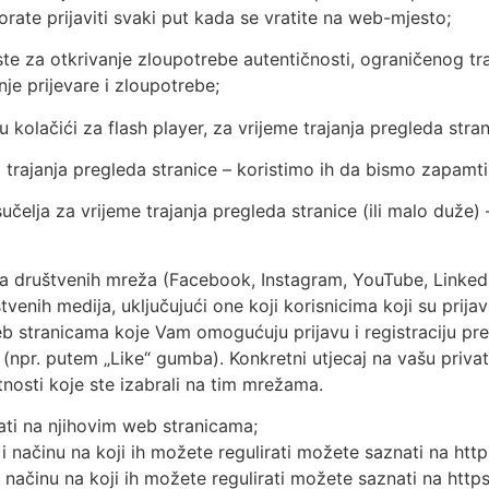
rate prijaviti svaki put kada se vratite na web-mjesto;
ste za otkrivanje zloupotrebe autentičnosti, ograničenog tr
je prijevare i zloupotrebe;
 kolačići za flash player, za vrijeme trajanja pregleda stran
trajanja pregleda stranice – koristimo ih da bismo zapamtil
učelja za vrijeme trajanja pregleda stranice (ili malo duže
aka društvenih mreža (Facebook, Instagram, YouTube, Linked
venih medija, uključujući one koji korisnicima koji su prija
 stranicama koje Vam omogućuju prijavu i registraciju prek
npr. putem „Like“ gumba). Konkretni utjecaj na vašu priva
nosti koje ste izabrali na tim mrežama.
ati na njihovim web stranicama;
i načinu na koji ih možete regulirati možete saznati na htt
 i načinu na koji ih možete regulirati možete saznati na h