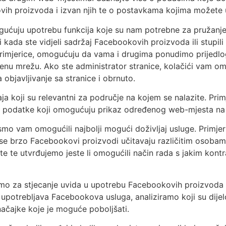
ih proizvoda i izvan njih te o postavkama kojima možete u
gućuju upotrebu funkcija koje su nam potrebne za pružanje
ada ste vidjeli sadržaj Facebookovih proizvoda ili stupili u
, primjerice, omogućuju da vama i drugima ponudimo prijedl
nu mrežu. Ako ste administrator stranice, kolačići vam om
bjavljivanje sa stranice i obrnuto.
ja koji su relevantni za područje na kojem se nalazite. Primj
ti podatke koji omogućuju prikaz određenog web-mjesta na 
smo vam omogućili najbolji mogući doživljaj usluge. Primj
se brzo Facebookovi proizvodi učitavaju različitim osobama
te te utvrđujemo jeste li omogućili način rada s jakim kont
istimo za stjecanje uvida u upotrebu Facebookovih proizvoda 
upotrebljava Facebookova usluga, analiziramo koji su dijelo
načajke koje je moguće poboljšati.