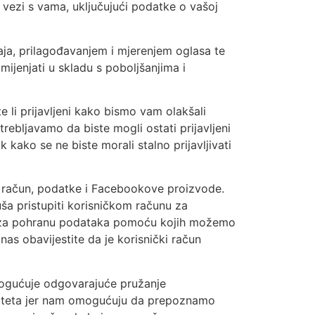
ezi s vama, uključujući podatke o vašoj
aja, prilagođavanjem i mjerenjem oglasa te
jenjati u skladu s poboljšanjima i
e li prijavljeni kako bismo vam olakšali
rebljavamo da biste mogli ostati prijavljeni
kako se ne biste morali stalno prijavljivati
ki račun, podatke i Facebookove proizvode.
a pristupiti korisničkom računu za
o i za pohranu podataka pomoću kojih možemo
nas obavijestite da je korisnički račun
emogućuje odgovarajuće pružanje
ntiteta jer nam omogućuju da prepoznamo