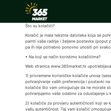
Što su kolačići?
Kolačić je mala tekstna datoteka koja se poh
pamti vaše radnje i željene postavke (poput pr
pa ih nije potrebno ponovno unositi pri svak
• Na koji se način koristimo kolačićima?
Web stranica www.365market.hr upotrebljava ko
1) privremene korisničke kolačiće unosa (sessi
pohranjivanje vaših preferencija i postavki n
kolačiće što vam omogućuje da ne morate stal
pohranjujemo vaše odabire za odustajanje u 
2) kolačiće za provjeru autentičnosti koji se k
vašu autentičnost. Taj vam kolačić omogućuje