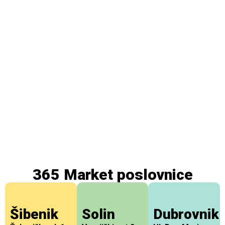
Njega i higijena
Domaćinstvo
365 Market poslovnice
Šibenik
Solin
Dubrovnik