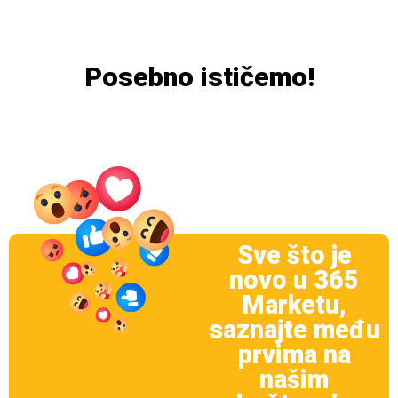
Posebno ističemo!
Sve što je
novo u 365
Marketu,
saznajte među
prvima na
našim