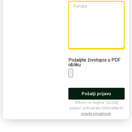
Pošaljite životopis u PDF
obliku
Pošalji prijavu
Klikom na dugme “pošalji
prijavu” prihvaćate 365market.hr
pravila privatnosti
.