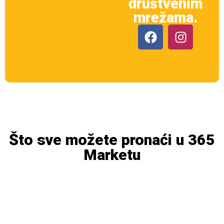
društvenim
mrežama.
Što sve možete pronaći u 365
Marketu
Mliječni
Voće i povrće
proizvodi