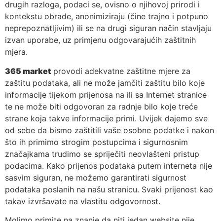
drugih razloga, podaci se, ovisno o njihovoj prirodi i
kontekstu obrade, anonimiziraju (čine trajno i potpuno
neprepoznatljivim) ili se na drugi siguran način stavljaju
izvan uporabe, uz primjenu odgovarajućih zaštitnih
mjera.
365 market
provodi adekvatne zaštitne mjere za
zaštitu podataka, ali ne može jamčiti zaštitu bilo koje
informacije tijekom prijenosa na ili sa Internet stranice
te ne može biti odgovoran za radnje bilo koje treće
strane koja takve informacije primi. Uvijek dajemo sve
od sebe da bismo zaštitili vaše osobne podatke i nakon
što ih primimo strogim postupcima i sigurnosnim
značajkama trudimo se spriječiti neovlašteni pristup
podacima. Kako prijenos podataka putem interneta nije
sasvim siguran, ne možemo garantirati sigurnost
podataka poslanih na našu stranicu. Svaki prijenost kao
takav izvršavate na vlastitu odgovornost.
Molimo primite na znanje da niti jedan website nije