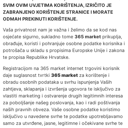
SVIM OVIM UVJETIMA KORIŠTENJA, IZRIČITO JE
ZABRANJENO KORIŠTENJE STRANICE I MORATE
ODMAH PREKINUTI KORIŠTENJE.
Vaša privatnost nam je važna i želimo da se kod nas
osjećate sigurno, sukladno tome
365 market
prikuplja,
obrađuje, koristi i pohranjuje osobne podatke korisnika i
potrošača u skladu s propisima Europske Unije i zakona
te propisa Republike Hrvatske.
Registracijom na 365 market internet trgovini korisnik
daje suglasnost tvrtki
365 market
za korištenje i
obradu osobnih podataka u svrhu ispunjenja Vaših
zahtjeva, sklapanja i izvršenja ugovora te isključivo za
vlastiti marketing i ostvarenje drugih legitimnih interesa
za poboljšanje našeg poslovanja, kao i radi poštivanja
naših pravnih obveza. Vaše osobne podatke koristimo
isključivo u navedene svrhe te podatke upotrebljavamo
samo za utvrđene, jasne, legitimne i očekivane svrhe te