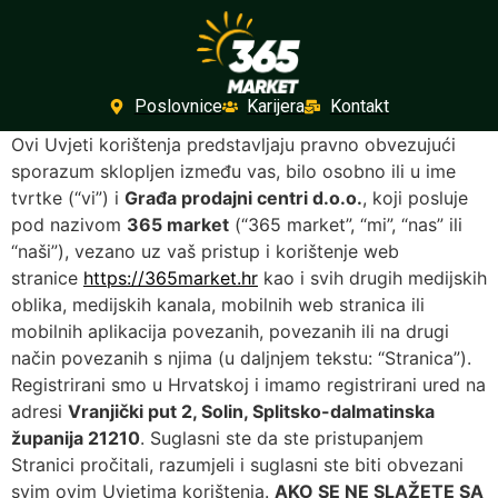
Poslovnice
Karijera
Kontakt
Ovi Uvjeti korištenja predstavljaju pravno obvezujući
sporazum sklopljen između vas, bilo osobno ili u ime
tvrtke (“vi”) i
Građa prodajni centri d.o.o.
, koji posluje
pod nazivom
365 market
(“365 market”, “mi”, “nas” ili
“naši”), vezano uz vaš pristup i korištenje web
stranice
https://365market.hr
kao i svih drugih medijskih
oblika, medijskih kanala, mobilnih web stranica ili
mobilnih aplikacija povezanih, povezanih ili na drugi
način povezanih s njima (u daljnjem tekstu: “Stranica”).
Registrirani smo u Hrvatskoj i imamo registrirani ured na
adresi
Vranjički put 2, Solin, Splitsko-dalmatinska
županija 21210
. Suglasni ste da ste pristupanjem
Stranici pročitali, razumjeli i suglasni ste biti obvezani
svim ovim Uvjetima korištenja.
AKO SE NE SLAŽETE SA