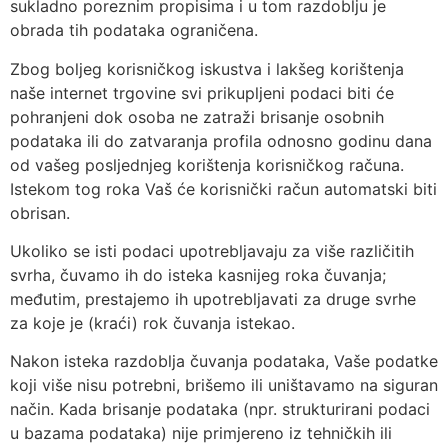
sukladno poreznim propisima i u tom razdoblju je
obrada tih podataka ograničena.
Zbog boljeg korisničkog iskustva i lakšeg korištenja
naše internet trgovine svi prikupljeni podaci biti će
pohranjeni dok osoba ne zatraži brisanje osobnih
podataka ili do zatvaranja profila odnosno godinu dana
od vašeg posljednjeg korištenja korisničkog računa.
Istekom tog roka Vaš će korisnički račun automatski biti
obrisan.
Ukoliko se isti podaci upotrebljavaju za više različitih
svrha, čuvamo ih do isteka kasnijeg roka čuvanja;
međutim, prestajemo ih upotrebljavati za druge svrhe
za koje je (kraći) rok čuvanja istekao.
Nakon isteka razdoblja čuvanja podataka, Vaše podatke
koji više nisu potrebni, brišemo ili uništavamo na siguran
način. Kada brisanje podataka (npr. strukturirani podaci
u bazama podataka) nije primjereno iz tehničkih ili