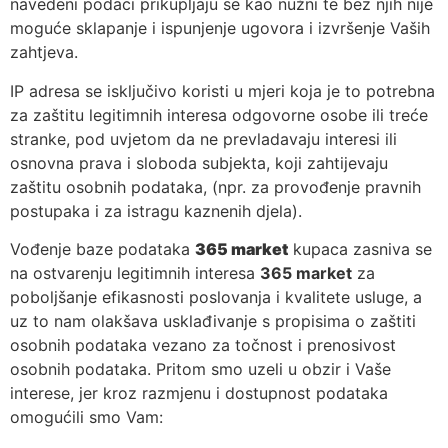
navedeni podaci prikupljaju se kao nužni te bez njih nije
moguće sklapanje i ispunjenje ugovora i izvršenje Vaših
zahtjeva.
IP adresa se isključivo koristi u mjeri koja je to potrebna
za zaštitu legitimnih interesa odgovorne osobe ili treće
stranke, pod uvjetom da ne prevladavaju interesi ili
osnovna prava i sloboda subjekta, koji zahtijevaju
zaštitu osobnih podataka, (npr. za provođenje pravnih
postupaka i za istragu kaznenih djela).
Vođenje baze podataka
365 market
kupaca zasniva se
na ostvarenju legitimnih interesa
365 market
za
poboljšanje efikasnosti poslovanja i kvalitete usluge, a
uz to nam olakšava usklađivanje s propisima o zaštiti
osobnih podataka vezano za točnost i prenosivost
osobnih podataka. Pritom smo uzeli u obzir i Vaše
interese, jer kroz razmjenu i dostupnost podataka
omogućili smo Vam: