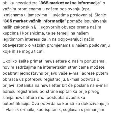
obliku newslettera “
365 market
važne informacije
“ o
važnim promjenama u našem poslovanju (npr.
izmjenama u jamstvima ili uvjetima poslovanja). Slanje
“
365 market
važnih informacija
” pomaže ispunjavanju
naših zakonskih i/ili ugovornih obveza prema našim
kupcima i korisnicima, te se temelji na našem
legitimnom interesu da ih na odgovarajući način
obavijestimo o važnim promjenama u našem poslovanju
koje ih se mogu ticati.
Ukoliko želite primati newslettere o našim ponudama,
novim sadržajima na internetskim stranicama možete
odabrati jednostavnu prijavu vaše e-mail adrese putem
obrasca uz potrebnu registraciju. E-mail potvrda o
prijavi ispitanika na newsletter bit će poslana na e-mail
adresu registriranu od strane ispitanika prije prvog
slanja newslettera radi postupka dvostruke
autentifikacije. Ova potvrda se koristi za dokazivanje je
li vlasnik e-maila, kao ispitanik, suglasan s primanjem