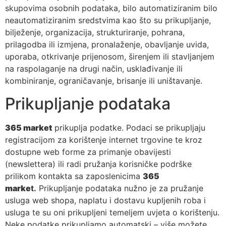
skupovima osobnih podataka, bilo automatiziranim bilo
neautomatiziranim sredstvima kao što su prikupljanje,
bilježenje, organizacija, strukturiranje, pohrana,
prilagodba ili izmjena, pronalaženje, obavljanje uvida,
uporaba, otkrivanje prijenosom, širenjem ili stavljanjem
na raspolaganje na drugi način, usklađivanje ili
kombiniranje, ograničavanje, brisanje ili uništavanje.
Prikupljanje podataka
365 market
prikuplja podatke. Podaci se prikupljaju
registracijom za korištenje internet trgovine te kroz
dostupne web forme za primanje obavijesti
(newslettera) ili radi pružanja korisničke podrške
prilikom kontakta sa zaposlenicima
365
marke
t.
Prikupljanje podataka nužno je za pružanje
usluga web shopa, naplatu i dostavu kupljenih roba i
usluga te su oni prikupljeni temeljem uvjeta o korištenju.
Neke podatke prikupljamo automatski – više možete