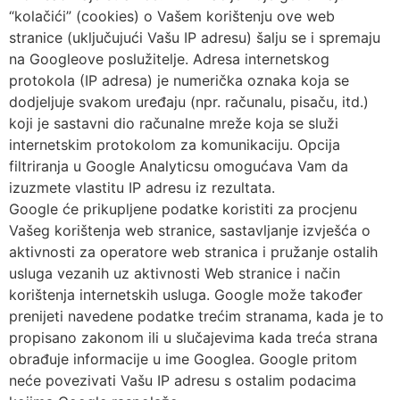
“kolačići” (cookies) o Vašem korištenju ove web
stranice (uključujući Vašu IP adresu) šalju se i spremaju
na Googleove poslužitelje. Adresa internetskog
protokola (IP adresa) je numerička oznaka koja se
dodjeljuje svakom uređaju (npr. računalu, pisaču, itd.)
koji je sastavni dio računalne mreže koja se služi
internetskim protokolom za komunikaciju. Opcija
filtriranja u Google Analyticsu omogućava Vam da
izuzmete vlastitu IP adresu iz rezultata.
Google će prikupljene podatke koristiti za procjenu
Vašeg korištenja web stranice, sastavljanje izvješća o
aktivnosti za operatore web stranica i pružanje ostalih
usluga vezanih uz aktivnosti Web stranice i način
korištenja internetskih usluga. Google može također
prenijeti navedene podatke trećim stranama, kada je to
propisano zakonom ili u slučajevima kada treća strana
obrađuje informacije u ime Googlea. Google pritom
neće povezivati Vašu IP adresu s ostalim podacima