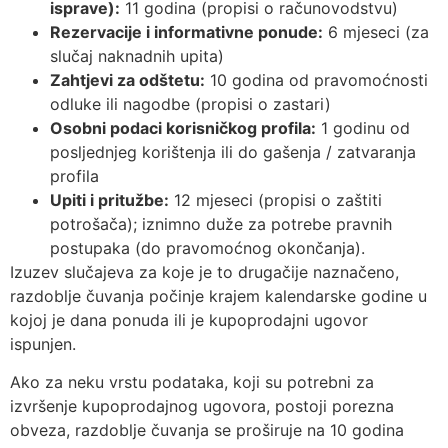
isprave):
11 godina (propisi o računovodstvu)
Rezervacije i informativne ponude:
6 mjeseci (za
slučaj naknadnih upita)
Zahtjevi za odštetu:
10 godina od pravomoćnosti
odluke ili nagodbe (propisi o zastari)
Osobni podaci korisničkog profila:
1 godinu od
posljednjeg korištenja ili do gašenja / zatvaranja
profila
Upiti i pritužbe:
12 mjeseci (propisi o zaštiti
potrošača); iznimno duže za potrebe pravnih
postupaka (do pravomoćnog okončanja).
Izuzev slučajeva za koje je to drugačije naznačeno,
razdoblje čuvanja počinje krajem kalendarske godine u
kojoj je dana ponuda ili je kupoprodajni ugovor
ispunjen.
Ako za neku vrstu podataka, koji su potrebni za
izvršenje kupoprodajnog ugovora, postoji porezna
obveza, razdoblje čuvanja se proširuje na 10 godina